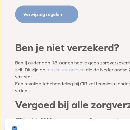
Verwijzing regelen
Ben je niet verzekerd?
Ben jij ouder dan 18 jaar en heb je geen zorgverzeker
zelf. Dit zijn de
maximumtarieven
die de Nederlandse 
vaststelt.
Een revalidatiebehandeling bij CIR zal tenminste on
vallen.
Vergoed bij alle zorgve
CIR heeft in 2026 contracten met alle zorgverzekeraa
zorgverzekeraar concerns, hieronder vallen diverse l