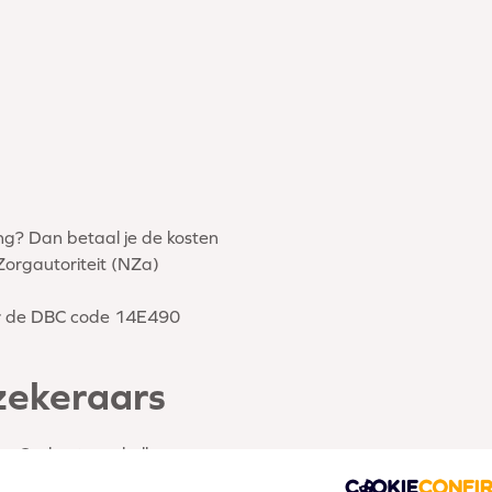
ing? Dan betaal je de kosten
Zorgautoriteit (NZa)
der de DBC code 14E490
rzekeraars
rs. Onderstaand alle
abels en merken waarvan de