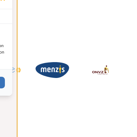
on
ion