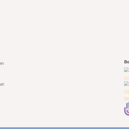
Be
en
ur.
CI
Be