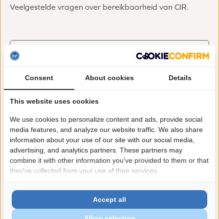
Veelgestelde vragen over bereikbaarheid van CIR.
Kan ik de gemaakte afspraken ergens
terugvinden?
Consent
About cookies
Details
This website uses cookies
Hoe kan ik afspraken verzetten of
We use cookies to personalize content and ads, provide social
afzeggen?
media features, and analyze our website traffic. We also share
information about your use of our site with our social media,
advertising, and analytics partners. These partners may
combine it with other information you've provided to them or that
Kan ik parkeren bij CIR?
they've collected from your use of their services.
Accept all
Is er op de locatie een lift aanwezig?
Allow selection